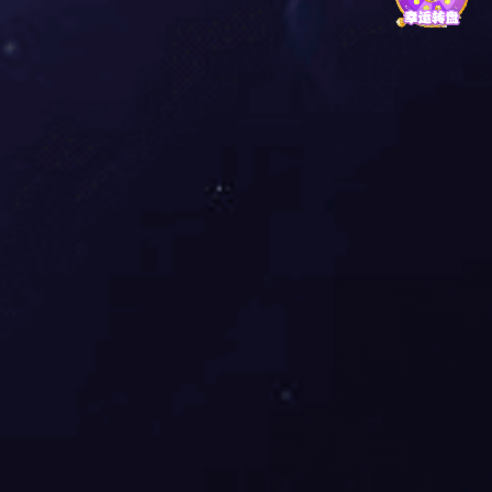
2026-07-24
2020年3月11日勇士与
快船激战回顾精彩瞬间
与赛场亮点分析
2026-07-22
16号球衣的传奇前腰
足球明星们的辉煌历程
与精彩瞬间回顾
2026-07-19