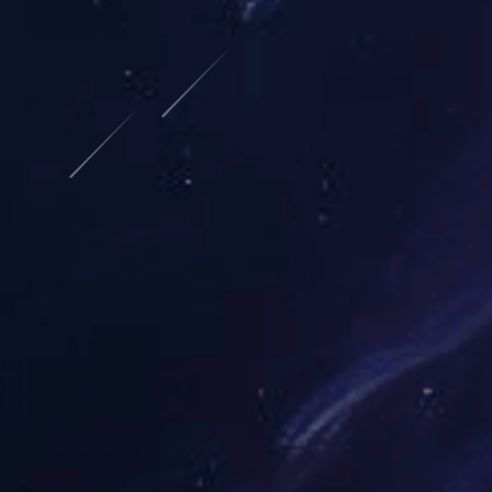
此外，像C罗这样以努力和训练为核心的
不懈的训练，他也成功塑造了自己的传奇
人，而这些成就正是日复一日的训练和超
然重要，但通过不懈的努力，天赋的极限
2、心理素质的非凡
足球比赛中的心理素质对球员的表现至关
时刻，如何保持冷静、控制情绪，往往决
具有非凡的表现，才得以在关键时刻挺身
以齐达内为例，这位法国足球传奇不仅以
比的。齐达内在多次重要比赛中表现得极
信，都展现了他过人的心理素质。在20
冷静地在关键时刻头球破门，帮助法国队
能力，使得齐达内成为真正的巨星。
同样，像诺伊尔这样的门将，除了需要过
处于全场焦点的中心，稍有不慎就可能决