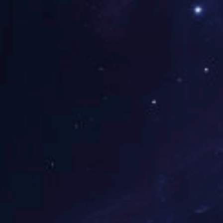
从容应对各种情况的能力，成为了世界上
静，指挥防线，为球队提供坚实的后盾，
而出。
3、个人魅力与团队
在足球这项集体运动中，个人的成就和团
的球员，如果缺乏团队精神和协作能力，
在保持个人特色的同时，与队友之间建立
优异成绩，也使他们成为时代的象征。
梅西和C罗无疑是这方面的典范。梅西的
离不开与队友们的默契配合。在巴萨的黄
贝博官方网站
的无缝衔接，成为了世界足
众，他始终能够放眼团队，通过团队配合
誉。