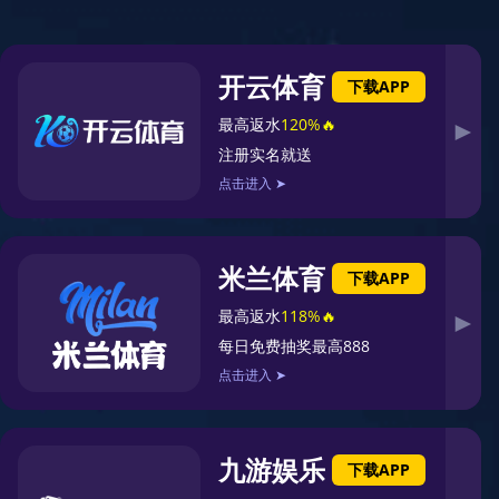
服务方向
接洽
Bellbet贝博官方网站
咨询报价