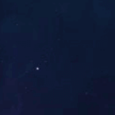
导航
介绍
bellbet贝博
案例精选
公司简讯
服务方向
接洽
bellbet贝博官方网站