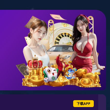
技术产业园区文昌东路118号
13424003028
首页
介绍
Bellbet贝博
案例精选
公司简讯
公司简讯