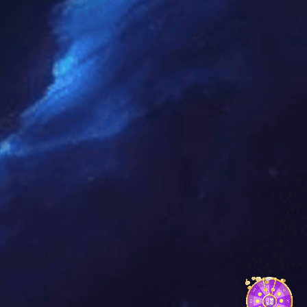
居世界杯积分榜首位展
现强劲实力
2026-07-29
三兄弟同场竞技足球明
星头像展现兄弟情深与
运动激情
2026-07-28
七十年代足球明星回顾
与传奇球员成就分析
2026-07-28
60后心目中的足球传
奇人物回顾与怀旧之旅
2026-07-25
2023年足球明星新排
名前十名揭晓谁将成为
足坛新王者