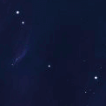
的象征，它塑造了无数英雄人物和时代巨星。足球
他们不懈的努力、拼搏精神以及对比赛的深刻理
树立了不可动摇的地位。本文将从四个方面详细探
，塑造出属于自己的时代光辉轨迹：天赋与训练的
力与团队协作的双重优势，以及不可避免的历史使
，我们可以看到，足球名将的传奇不仅仅是在赛场
改变历史的过程。
结合
是两条互补的道路。足球名将的成长离不开他们与
在长时间的刻苦训练中才能得到真正的释放。许多
，然而即便如此，他们仍然要经过艰苦的训练和不
脱颖而出。
始，他就能通过细腻的脚下技术和精准的盘带让对
仅仅依赖于天赋，他在巴萨的训练场上不断磨练自
括心理上的磨砺。在梅西身上，天赋和训练达到了
现出令人惊叹的表现。