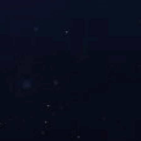
自己的时代篇章。
过天赋与训练的结合、心理素质的非凡表现、个人
命感与时代责任感的共同作用，塑造了他们辉煌的
骄人的成绩，更通过他们的奋斗和努力，成为了时
以在全球范围内拥有如此广泛的影响力。他们的传
因为他们通过自己的努力和执着，让这项运动充满
将，都是时代的英雄，他们的光辉轨迹将永远铭刻
下一篇