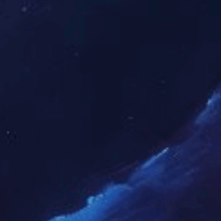
推荐文章
不为人知的足球明星盘
点他们的精彩瞬间与职
业生涯
2026-08-06
上海篮球队选拔赛分
析：节奏掌控与战术执
行的关键表现
2026-07-30
上海排球队阵地战分
析：战术得失与未来展
望
2026-07-30
上海排球队以69分稳