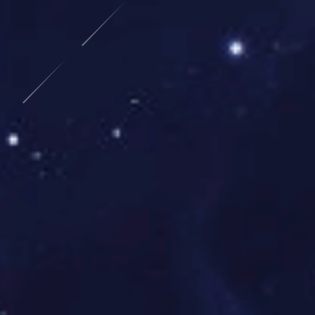
可以看出，在关键团战中的决策执行，不仅考验着选手们个人技
巧，更是团队配合默契程度的重要体现。因此，无论是 BLG 的积极
进攻还是 RNG 的稳健防御，都值得其他队伍学习借鉴，为今后的比
赛积累宝贵经验。
4、赛后反思与未来展望
每一场激烈竞争之后都应有总结反思，这也是职业电竞球队提升自