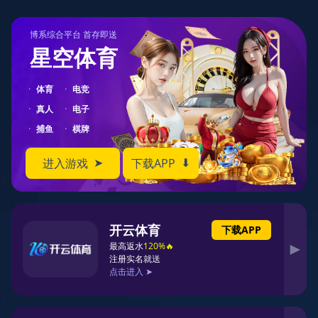
公司简讯
首页
公司简讯