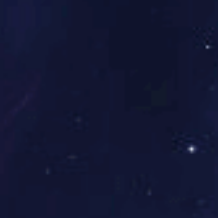
展现了双方临场指挥员对于局势变化敏锐判断能力。例如，在一次
龙坑附近遭遇时，BLG率先发起进攻，希望借此机会消灭敌方
ADC。然而，由于过于追求个人击杀，他们未能处理好站位，被
RNG趁机反包夹，使得原本有利的位置瞬间沦为劣势。
相较之下，RNG在关键时刻展现出的应变能力尤为突出。在面对突
如其来的压力时，他们没有慌乱，而是冷静地调整站位，以确保主
要输
bellbet贝博官方网站
出不会受到威胁。此外，他们及时使用
技能进行保护，为己方创造空间。这一系列果敢且果断的决策，让
他们成功逆转局面并最终赢得胜利。