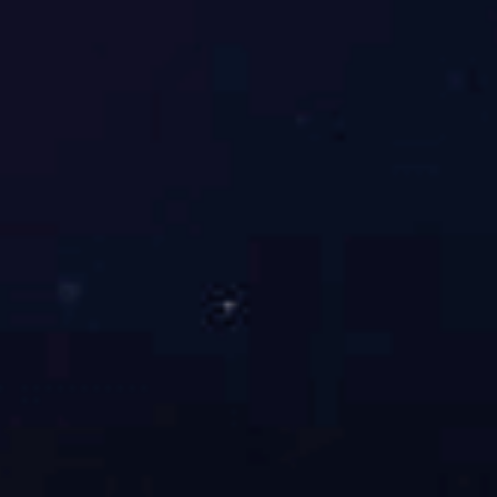
三兄弟同场竞技足球明星头像
展现兄弟情深与运动激情
2026-07-28
七十年代足球明星回顾与传
奇球员成就分析
2026-07-28
60后心目中的足球传奇人物
回顾与怀旧之旅
2026-07-25
2023年足球明星新排名前十名
揭晓谁将成为足坛新王者
2026-07-24