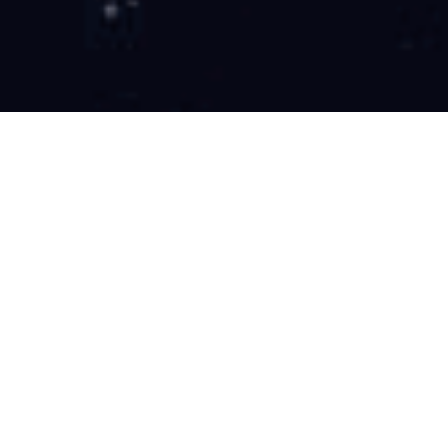
介绍
bellbet贝博
案例精选
公司简讯
服务方向
接洽
bellbet贝博官方网站
网站地图
SiteMap
联系方式
泰兴市城东高新技术产业园区文昌东路118号