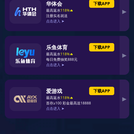
赛程结构特点解析
足总杯的赛程设计贯穿整个英格兰足球赛季，从每年8月的资格赛
到次年5月的决赛，形成长达十个月的赛事链条。正赛阶段始于11月
的第一轮，此时英超球队尚未介入，低级别球队通过层层厮杀争夺
与顶级俱乐部交手的机会。这种金字塔式晋级体系既保障了业余球
队的参与空间，又为赛事增添了戏剧性转折的可能。
英超球队通常在第三轮加入战局，此时恰逢欧洲赛事小组赛结束与
联赛中期阶段，密集的赛程安排对球队轮换策略提出严峻考验。单
场淘汰制的残酷性迫使豪门球队必须认真对待每场比赛，任何轻敌
都可能引发冷门。2022-23赛季曼城在四分之一决赛被英冠球队南
安普顿淘汰的案例，印证了这种赛制的不可预测性。
赛事时间节点与英超赛程的冲突常引发战术取舍。2月的第五轮比
赛往往与欧冠淘汰赛重叠，迫使多线作战的球队必须在阵容深度与
管理智慧间寻找平衡。这种赛程压力催生出大量青年球员的登场机
会，使得足总杯成为检验球队梯队建设的重要试金石。
英超球队参与策略