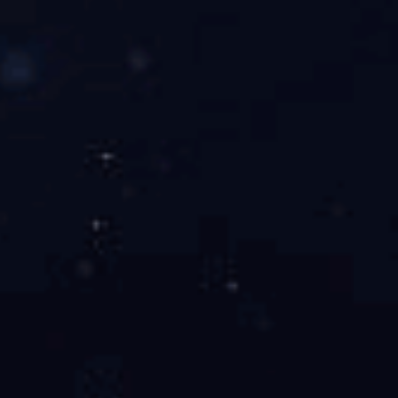
中国·BB贝博艾弗森(股份)有限公司-官方网站✅bellbet贝博
官方网站✅欢迎你来感受游戏的乐趣,bellbet贝博艾佛森官
网包含于App下载,注册官网,登录平台,网页版,手机版网
址,BB贝博艾弗森的标示象征网上玩乐蓬勃发展,前程似锦,为
客户在投住提供最有力的帮助.
社交平台:
导航