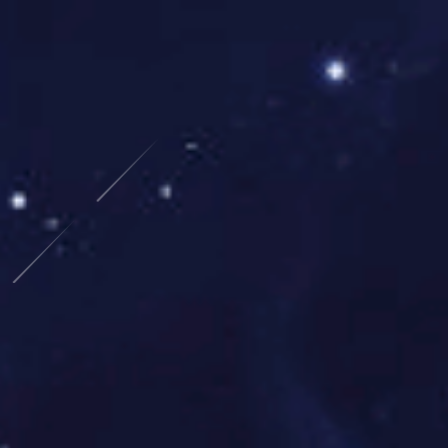
对年轻球员的孵化功能同样不可忽视。福登、萨卡等新生代球星均
在足总杯赛场完成职业生涯首秀，这种造星机制为英格兰国家队持
续输送新鲜血液。赛事特有的压力环境，成为检验球员心理素质的
最佳实验场。
历史传承与现代革新
赛事规则在保持传统与适应现代需求间寻找平衡。2015年取消平局
重赛制度的提议虽遭否决，但加时赛与点球决胜规则的优化，体现
了对电视转播需求的妥协。VAR技术的引入在提高判罚准确性的同
时，也引发了关于破坏赛事流畅性的争议。