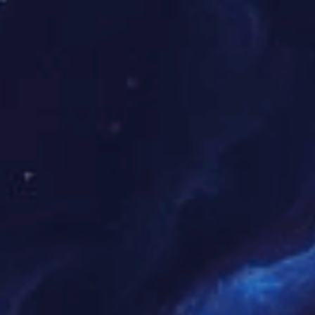
参赛资格的开放性原则面临新挑战。2021年关于限制英超U23球队
参赛的提案，反映出职业足球与草根足球的利益博弈。保持业余球
队的参赛通道，始终是维护赛事精神的核心要义。
全球化浪潮下的商业化转型势在必行。中东与北美资本的介入改变
了赞助商格局，但赛事奖杯仍冠以"足总杯"而非商业名称，这种克
制彰显着组织方对传统的坚守。海外转播权的拓展使赛事影响力突
破地域限制，中国市场的收视率连续五年增长20%，印证着经典赛
事的全球吸引力。
总结：
足总杯与英超球队的共生关系，折射出英格兰足球文化的深层肌
理。这项创立于1871年的赛事，通过精心设计的赛程结构与包容性
规则，在商业化足球时代维系着竞技体育的纯粹性。英超球队的参
与策略既展现现代足球的功利考量，也反衬出赛事本身的不可替代
性。
在全球化与资本化双重冲击下，足总杯的未来发展需要在传统守护
与创新突破间寻找平衡点。保持对草根足球的扶持力度、优化赛事
商业价值开发、提升年轻球员成长通道，将成为延续赛事生命力的