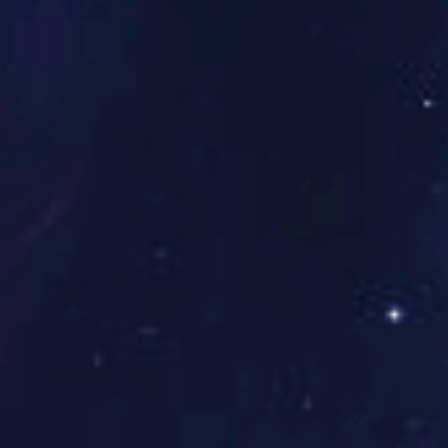
员现身CBA观众席或社交媒体讨论篮球赛事时，会带动其粉丝群体
关注篮球运动。这种跨圈层传播能有效扩大CBA的观众基础，形成
足球与篮球受众的良性互动，推动体育文化的全民普及。
商业价值的跨界激活成为新趋势。运动品牌敏锐捕捉到这一现象，
开始策划足球与篮球联名的营销活动。某运动品牌曾邀请足球明星
bellbet贝博
解说CBA全明星赛，实现粉丝经济的双向引流。这种
商业模式的创新，既提升了赛事的关注度，也为运动员个人IP开发
开辟新路径。