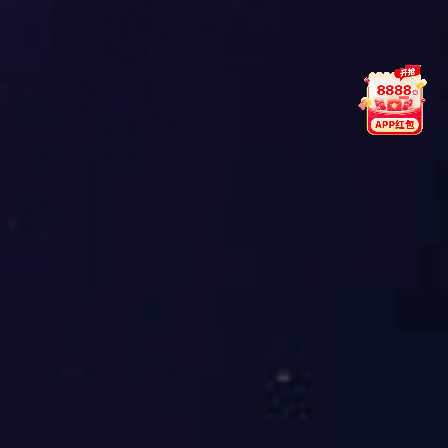
一场改变命运的绿茵之旅
2026-08-07
与杨丽对话探讨她的足球生涯
与成长历程的精彩瞬间
2026-08-07
不为人知的足球明星盘点他们
的精彩瞬间与职业生涯
2026-08-06
上海篮球队选拔赛分析：节奏
掌控与战术执行的关键表现
2026-07-30
上海排球队阵地战分析：战术
得失与未来展望
2026-07-30
上海排球队以69分稳居世界杯
积分榜首位展现强劲实力