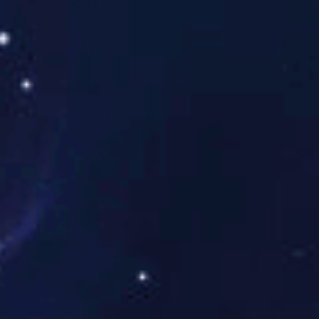
尽管运动形式不同，但足球与篮球对运动员的身体素质要求存在交
叉领域。足球运动员卓越的下肢爆发力、核心稳定性及动态平衡能
力，与篮球运动员的急停变向、空中对抗等技能高度相关。这种身
体机能的相似性，使得足球运动员在观看CBA时更容易产生技术动
作的共鸣。
运动科学的研究表明，两种运动在能量代谢系统、神经肌肉协调等
方面具有可迁移性。足球运动员的耐力训练模式，能为篮球运动员
改进体能分配提供参考；而篮球运动员的弹跳训练方法，同样适用
于提升足球守门员的扑救能力。这种技术层面的互通性，构成了跨
界交流的客观基础。
心理素质的相似性也不容忽视。无论是足球的点球决胜时刻，还是
篮球的绝杀球处理，都需要运动员具备强大的抗压能力。足球运动
员在观摩CBA关键比赛时，常能通过心理代入获得竞技状态调控的
经验，这种跨项目心理共情成为驱动持续关注的重要因素。
3、社会影响力的叠加
职业运动员的跨界关注具有显著的社会示范效应。当知名足球运动